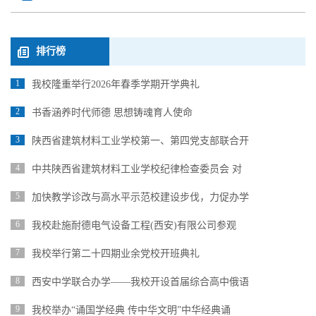
排行榜
1
我校隆重举行2026年春季学期开学典礼
2
书香涵养时代师德 思想铸魂育人使命
3
陕西省建筑材料工业学校第一、第四党支部联合开
4
中共陕西省建筑材料工业学校纪律检查委员会 对
5
加快教学诊改与高水平示范校建设步伐，力促办学
6
我校赴施耐德电气设备工程(西安)有限公司参观
7
我校举行第二十四期业余党校开班典礼
8
西安中学联合办学——我校开设首届综合高中俄语
9
我校举办“诵国学经典 传中华文明”中华经典诵